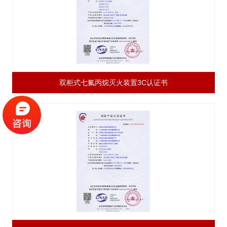
双柜式七氟丙烷灭火装置3C认证书