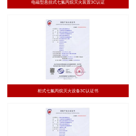
电磁型悬挂式七氟丙烷灭火装置3C认证
柜式七氟丙烷灭火设备3C认证书