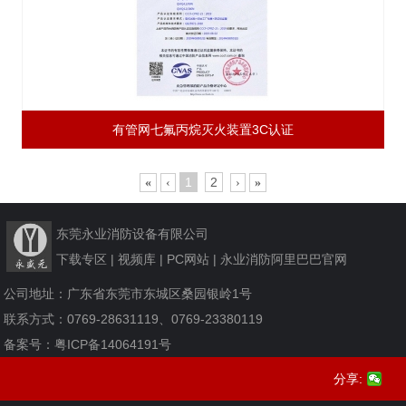
有管网七氟丙烷灭火装置3C认证
1
2
«
‹
›
»
东莞永业消防设备有限公司
下载专区 | 视频库 | PC网站 | 永业消防阿里巴巴官网
公司地址：广东省东莞市东城区桑园银岭1号
联系方式：0769-28631119、0769-23380119
备案号：粤ICP备14064191号
分享: