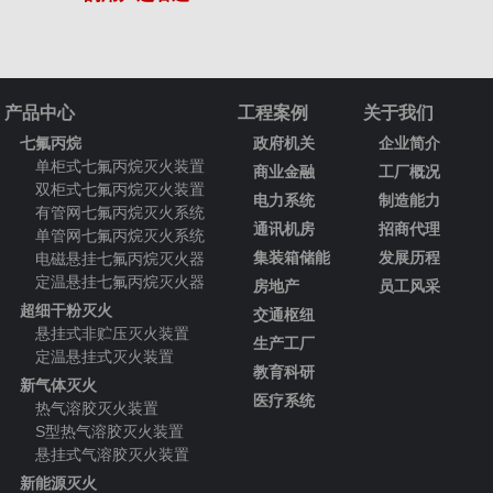
产品中心
工程案例
关于我们
七氟丙烷
政府机关
企业简介
单柜式七氟丙烷灭火装置
商业金融
工厂概况
双柜式七氟丙烷灭火装置
电力系统
制造能力
有管网七氟丙烷灭火系统
通讯机房
招商代理
单管网七氟丙烷灭火系统
集装箱储能
发展历程
电磁悬挂七氟丙烷灭火器
定温悬挂七氟丙烷灭火器
房地产
员工风采
超细干粉灭火
交通枢纽
悬挂式非贮压灭火装置
生产工厂
定温悬挂式灭火装置
教育科研
新气体灭火
医疗系统
热气溶胶灭火装置
S型热气溶胶灭火装置
悬挂式气溶胶灭火装置
新能源灭火